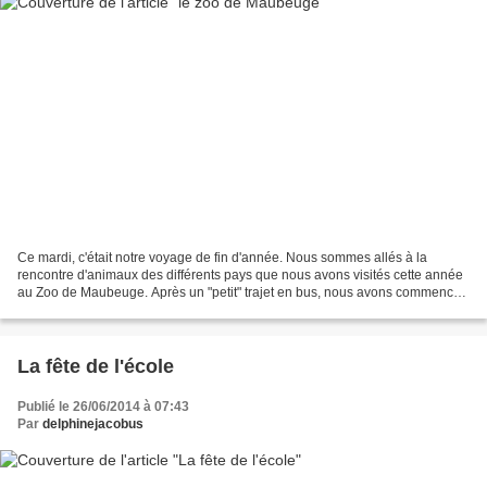
Ce mardi, c'était notre voyage de fin d'année. Nous sommes allés à la
rencontre d'animaux des différents pays que nous avons visités cette année
au Zoo de Maubeuge. Après un "petit" trajet en bus, nous avons commencé
par le pique-nique pour alléger nos...
La fête de l'école
Publié le 26/06/2014 à 07:43
Par
delphinejacobus