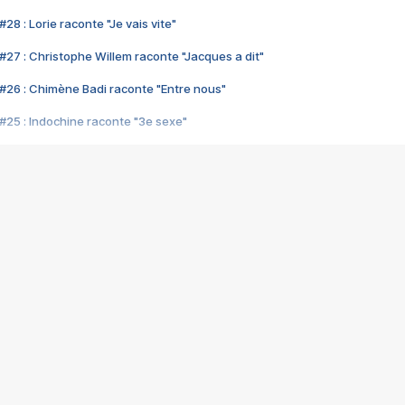
28 : Lorie raconte "Je vais vite"
#27 : Christophe Willem raconte "Jacques a dit"
#26 : Chimène Badi raconte "Entre nous"
#25 : Indochine raconte "3e sexe"
#24 : Zaho raconte "C'est chelou"
#23 : Patrick Bruel raconte "Au café des délices"
#22 : Kyo raconte "Le chemin"
#21 : Nolwenn Leroy raconte "Cassé"
#20 : Patrick Hernandez raconte "Born to be alive"
#19 : Lorie raconte "Près de moi"
#18 : Michael Jones raconte "A nos actes manqués" (avec Jean-Jacque
#17 : Khaled raconte "Aïcha"